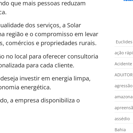
itindo que mais pessoas reduzam
ca.
ualidade dos serviços, a Solar
 na região e o compromisso em levar
Euclides
as, comércios e propriedades rurais.
ação ráp
o no local para oferecer consultoria
Acidente
nalizada para cada cliente.
ADUITOR
eseja investir em energia limpa,
agressão
tonomia energética.
amazona
o, a empresa disponibiliza o
apreens
assédio
Bahia