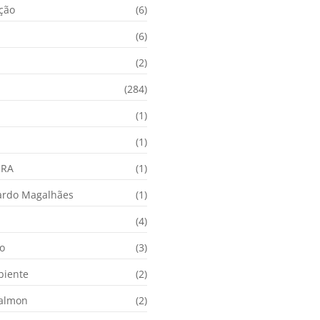
ação
(6)
(6)
(2)
(284)
(1)
(1)
URA
(1)
ardo Magalhães
(1)
(4)
o
(3)
biente
(2)
Calmon
(2)