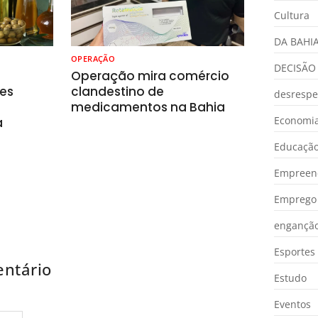
Cultura
DA BAHI
OPERAÇÃO
DECISÃO
o
Operação mira comércio
es
clandestino de
desrespe
medicamentos na Bahia
Economia
a
Educaçã
Empreen
Emprego 
engançã
Esportes
ntário
Estudo
Eventos