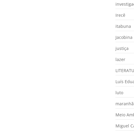
investig
Irecê
itabuna
Jacobina
justiça
lazer
LITERAT
Luís Edu
luto
maranhã
Meio Am
Miguel 