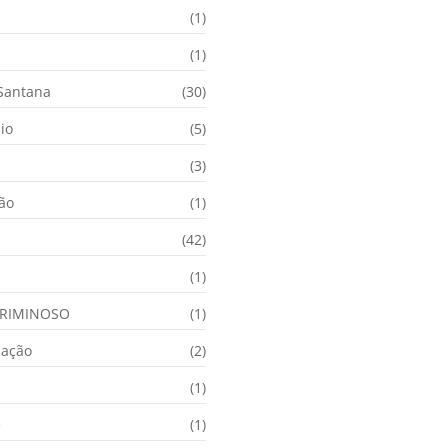
(1)
(1)
 Santana
(30)
io
(5)
(3)
ção
(1)
(42)
(1)
RIMINOSO
(1)
nação
(2)
(1)
e
(1)