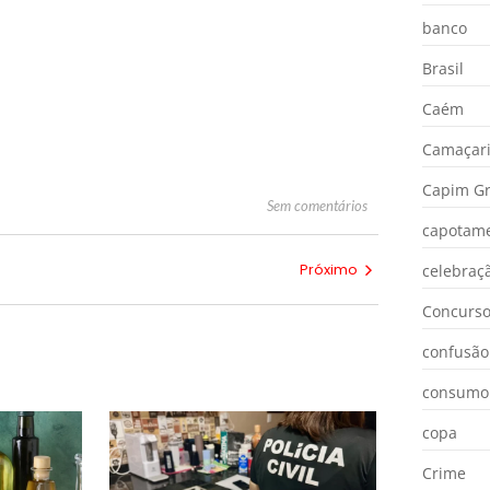
banco
Brasil
Caém
Camaçar
Capim Gr
Sem comentários
capotam
Próximo
celebraç
Concurs
confusão
consumo
copa
Crime