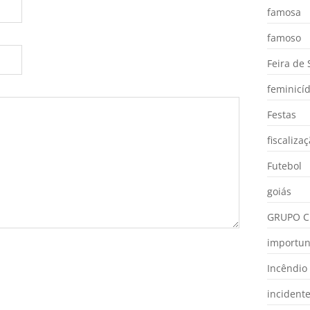
famosa
famoso
Feira de
feminicíd
Festas
fiscaliza
Futebol
goiás
GRUPO C
importu
Incêndio
incident