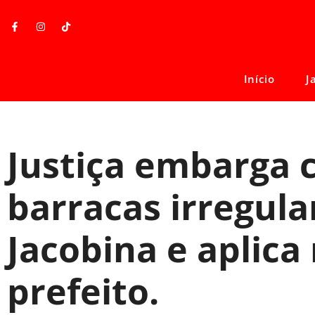
Início
J
Justiça embarga 
barracas irregul
Jacobina e aplica
prefeito.