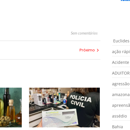
Sem comentários
Euclides
Próximo
ação ráp
Acidente
ADUITOR
agressão
amazona
apreens
assédio
Bahia