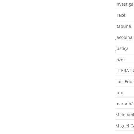
investig
Irecê
itabuna
Jacobina
justiça
lazer
LITERAT
Luís Edu
luto
maranhã
Meio Am
Miguel 