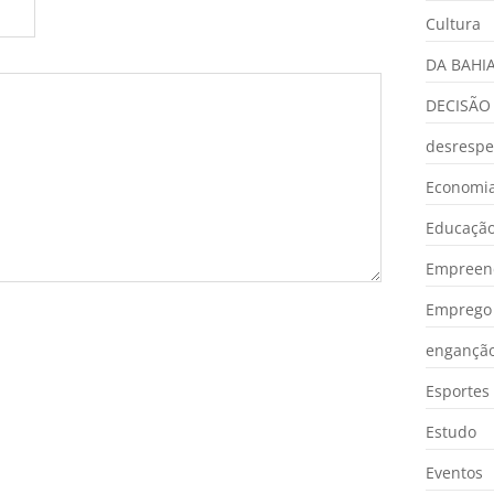
Cultura
DA BAHI
DECISÃO
desrespe
Economia
Educaçã
Empreen
Emprego 
engançã
Esportes
Estudo
Eventos