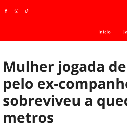
Início
J
Mulher jogada d
pelo ex-companh
sobreviveu a que
metros