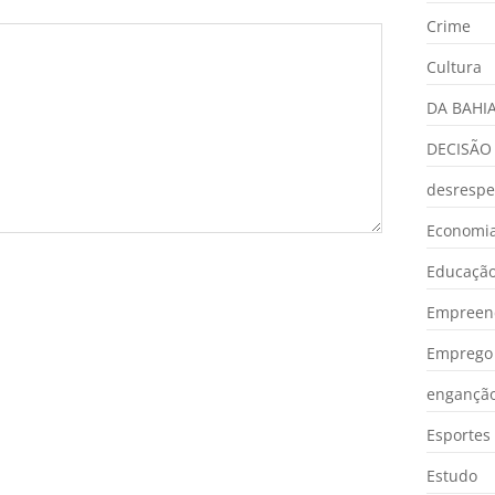
Crime
Cultura
DA BAHI
DECISÃO
desrespe
Economia
Educaçã
Empreen
Emprego 
engançã
Esportes
Estudo