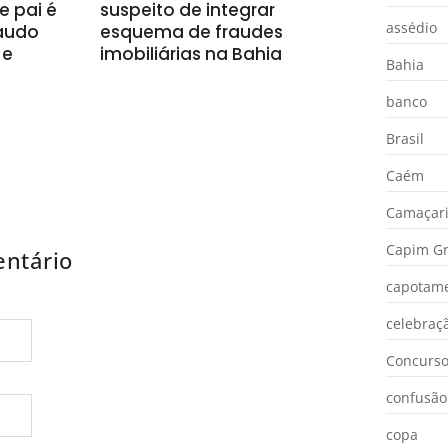
e pai é
suspeito de integrar
assédio
laudo
esquema de fraudes
 e
imobiliárias na Bahia
Bahia
banco
Brasil
Caém
Camaçar
Capim Gr
ntário
capotam
celebraç
Concurs
confusão
copa