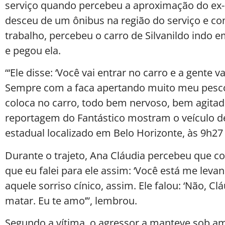
serviço quando percebeu a aproximação do ex
desceu de um ônibus na região do serviço e c
trabalho, percebeu o carro de Silvanildo indo e
e pegou ela.
“‘Ele disse: ‘Você vai entrar no carro e a gente v
Sempre com a faca apertando muito meu pescoç
coloca no carro, todo bem nervoso, bem agitado
reportagem do Fantástico mostram o veículo d
estadual localizado em Belo Horizonte, às 9h27
Durante o trajeto, Ana Cláudia percebeu que co
que eu falei para ele assim: ‘Você está me leva
aquele sorriso cínico, assim. Ele falou: ‘Não, C
matar. Eu te amo’”, lembrou.
Segundo a vítima, o agressor a manteve sob a