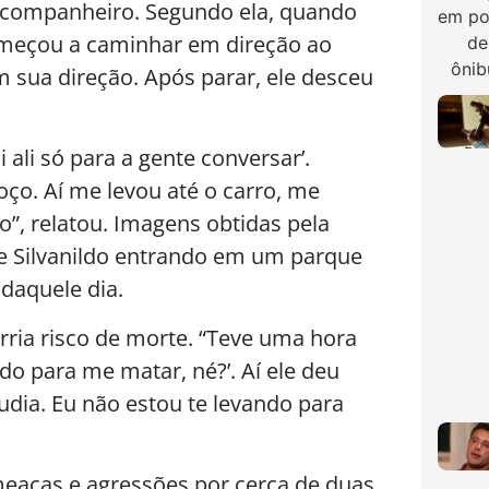
-companheiro. Segundo ela, quando
omeçou a caminhar em direção ao
m sua direção. Após parar, ele desceu
ai ali só para a gente conversar’.
o. Aí me levou até o carro, me
”, relatou. Imagens obtidas pela
e Silvanildo entrando em um parque
 daquele dia.
rria risco de morte. “Teve uma hora
ndo para me matar, né?’. Aí ele deu
láudia. Eu não estou te levando para
meaças e agressões por cerca de duas