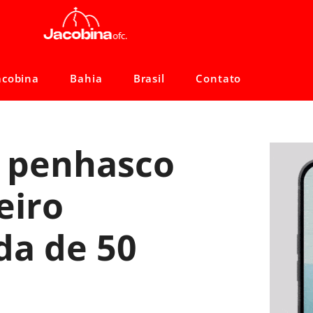
acobina
Bahia
Brasil
Contato
e penhasco
eiro
da de 50