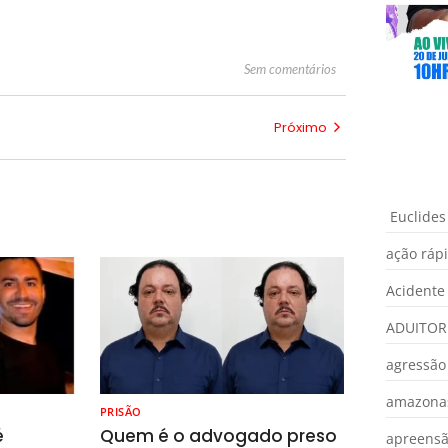
Sem comentários
Próximo
Euclides
ação ráp
Acidente
ADUITOR
agressão
amazona
PRISÃO
é
Quem é o advogado preso
apreens