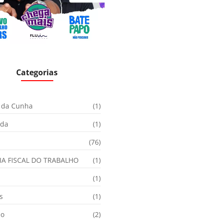
Categorias
 da Cunha
(1)
ida
(1)
(76)
IA FISCAL DO TRABALHO
(1)
(1)
s
(1)
ão
(2)