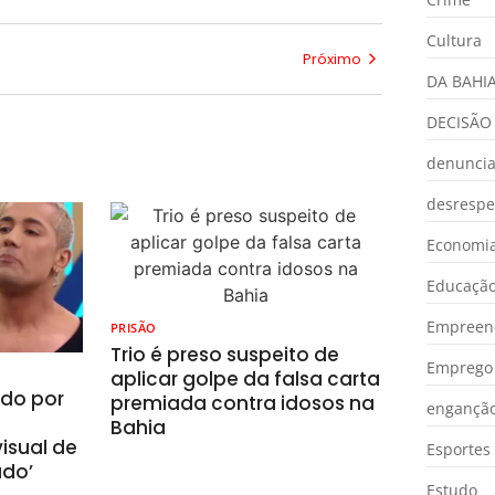
Cultura
Próximo
DA BAHI
DECISÃO
denunci
desrespe
Economia
Educaçã
Empreen
PRISÃO
Trio é preso suspeito de
Emprego 
aplicar golpe da falsa carta
ado por
premiada contra idosos na
engançã
Bahia
isual de
Esportes
ado’
Estudo