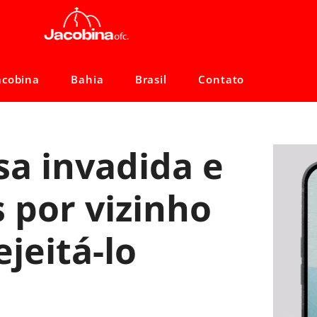
acobina
Bahia
Brasil
Contato
sa invadida e
 por vizinho
jeitá-lo