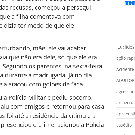
e das recusas, começou a persegui-
u que a filha comentava com
 dizia ter medo de que ele
perturbando, mãe, ele vai acabar
Euclides
zia que não era dele, só que ele era
ação ráp
u. Segundo os parentes, na sexta-feira
Acidente
sa durante a madrugada. Já no dia
ADUITOR
a e a atacou com golpes de faca.
agressão
 a Polícia Militar e pediu socorro.
amazona
 saiu com amigos e retornou para casa
apreens
s foi até a residência da vítima e a
 presenciou o crime, acionou a Polícia
assédio