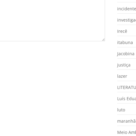
incident
investig
Irecê
itabuna
Jacobina
justiça
lazer
LITERAT
Luís Edu
luto
maranhã
Meio Am