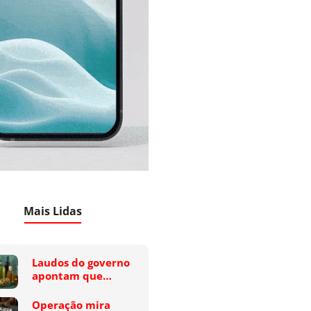
Mais Lidas
Laudos do governo
apontam que…
Operação mira