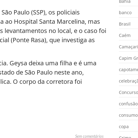
Bahia
ão Paulo (SSP), os policiais
banco
a ao Hospital Santa Marcelina, mas
Brasil
os levantamentos no local, e o caso foi
Caém
cial (Ponte Rasa), que investiga as
Camaçar
Capim Gr
ia. Geysa deixa uma filha e é uma
capotam
estado de São Paulo neste ano,
ca. O corpo da corretora foi
celebraç
Concurs
confusão
consumo
copa
Sem comentários
Crime