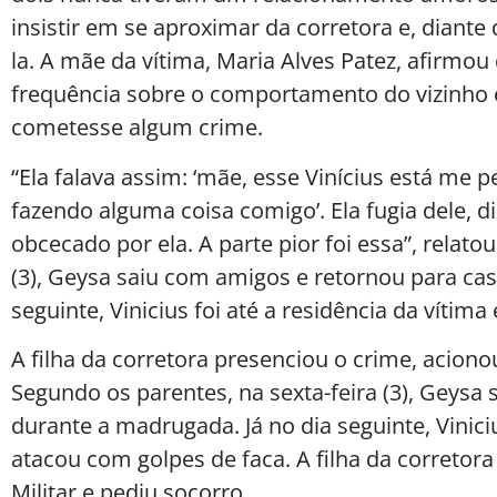
insistir em se aproximar da corretora e, diant
la. A mãe da vítima, Maria Alves Patez, afirmo
frequência sobre o comportamento do vizinho e
cometesse algum crime.
“Ela falava assim: ‘mãe, esse Vinícius está me 
fazendo alguma coisa comigo’. Ela fugia dele, di
obcecado por ela. A parte pior foi essa”, relato
(3), Geysa saiu com amigos e retornou para ca
seguinte, Vinicius foi até a residência da vítim
A filha da corretora presenciou o crime, acionou
Segundo os parentes, na sexta-feira (3), Geysa
durante a madrugada. Já no dia seguinte, Viniciu
atacou com golpes de faca. A filha da corretora
Militar e pediu socorro.