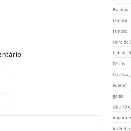
Eventos
famosa
famoso
Feira de
ntário
feminicíd
Festas
fiscaliza
Futebol
goiás
GRUPO C
importu
Incêndio