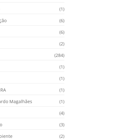
e
(1)
ação
(6)
(6)
(2)
(284)
(1)
(1)
URA
(1)
ardo Magalhães
(1)
(4)
o
(3)
biente
(2)