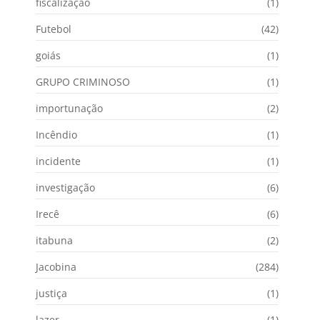
fiscalização
(1)
Futebol
(42)
goiás
(1)
GRUPO CRIMINOSO
(1)
importunação
(2)
Incêndio
(1)
incidente
(1)
investigação
(6)
Irecê
(6)
itabuna
(2)
Jacobina
(284)
justiça
(1)
lazer
(1)