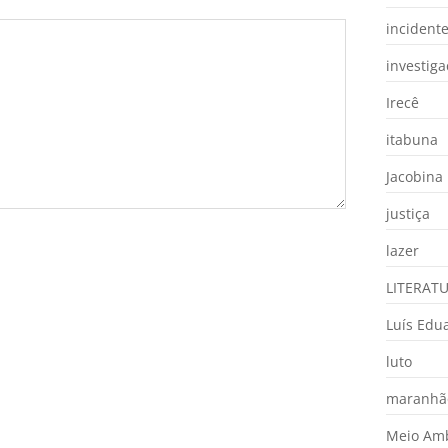
incident
investig
Irecê
itabuna
Jacobina
justiça
lazer
LITERAT
Luís Edu
luto
maranhã
Meio Am