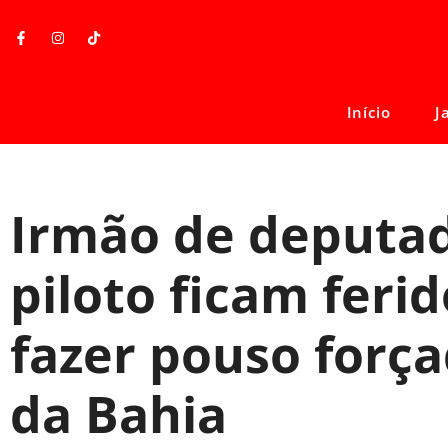
Início
J
Irmão de deputad
piloto ficam feri
fazer pouso forç
da Bahia