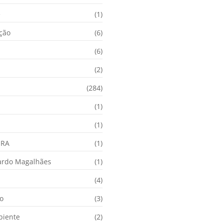
e
(1)
ação
(6)
(6)
(2)
(284)
(1)
(1)
URA
(1)
ardo Magalhães
(1)
(4)
o
(3)
biente
(2)