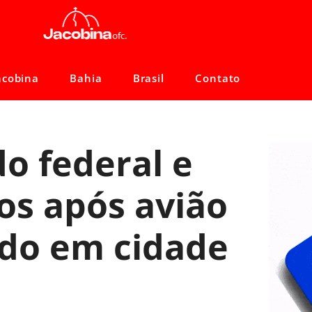
acobina
Bahia
Brasil
Contato
o federal e
dos após avião
ado em cidade