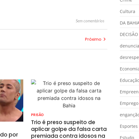
Cultura
Sem comentários
DA BAHI
DECISÃO
Próximo
denunci
desrespe
Economia
Educaçã
Empreen
Emprego 
engançã
PRISÃO
Trio é preso suspeito de
Esportes
aplicar golpe da falsa carta
ado por
premiada contra idosos na
Estudo