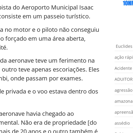
pista do Aeroporto Municipal Isaac
nsiste em um passeio turístico.
a no motor e o piloto não conseguiu
uso forçado em uma área aberta,
té.
Euclides
ação ráp
 da aeronave teve um ferimento na
outro teve apenas escoriações. Eles
Acidente
mbi, onde passam por exames.
ADUITOR
agressão
e privada e o voo estava dentro dos
amazona
apreens
 aeronave havia chegado ao
imental. Não era de propriedade [do
assédio
mais de 20 anos e o outro também é