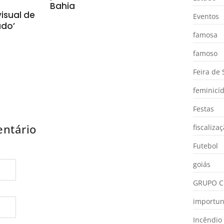
Bahia
isual de
Eventos
ado’
famosa
famoso
Feira de
feminicíd
Festas
ntário
fiscaliza
Futebol
goiás
GRUPO C
importu
Incêndio