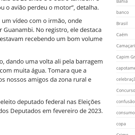
Bahia
ou o avião perdeu o motor”, detalha.
banco
u um vídeo com o irmão, onde
Brasil
 Guanambi. No registro, ele destaca
Caém
o estavam recebendo um bom volume
Camaçar
Capim Gr
o, dando uma volta ali pela barragem
capotam
 com muita água. Tomara que a
os nossos amigos da zona rural e
celebraç
Concurs
eleito deputado federal nas Eleições
confusão
dos Deputados em fevereiro de 2023.
consumo
copa
Crime