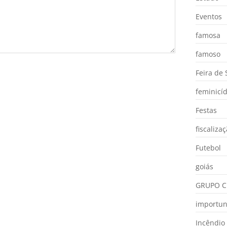
Eventos
famosa
famoso
Feira de
feminicíd
Festas
fiscaliza
Futebol
goiás
GRUPO C
importu
Incêndio