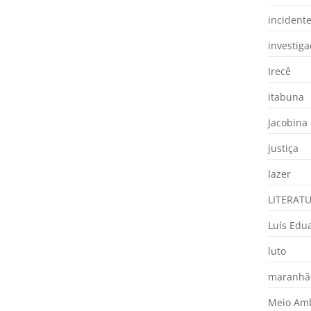
incident
investig
Irecê
itabuna
Jacobina
justiça
lazer
LITERAT
Luís Edu
luto
maranhã
Meio Am