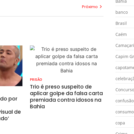
Bahia
Próximo
banco
Brasil
Caém
Camaçar
Capim Gr
capotam
celebraç
PRISÃO
Trio é preso suspeito de
Concurs
aplicar golpe da falsa carta
ado por
premiada contra idosos na
confusão
Bahia
isual de
consumo
ado’
copa
Crime