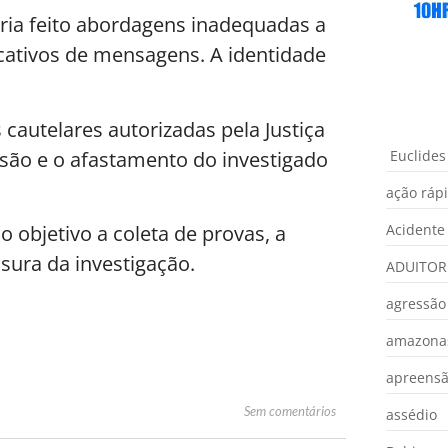
eria feito abordagens inadequadas a
icativos de mensagens. A identidade
autelares autorizadas pela Justiça
são e o afastamento do investigado
Euclides
ação ráp
 objetivo a coleta de provas, a
Acidente
isura da investigação.
ADUITOR
agressão
amazona
apreens
Sem comentários
assédio