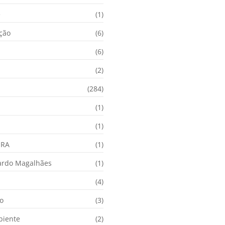
e
(1)
ação
(6)
(6)
(2)
(284)
(1)
(1)
URA
(1)
ardo Magalhães
(1)
(4)
o
(3)
biente
(2)