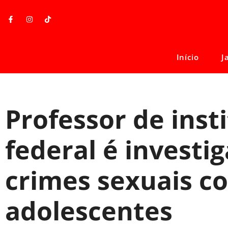
Início
J
Professor de inst
federal é investi
crimes sexuais c
adolescentes