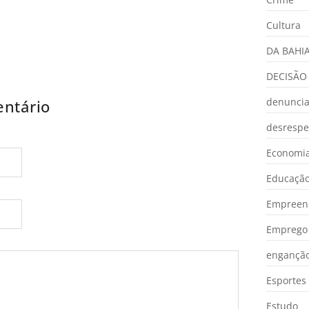
Cultura
DA BAHI
DECISÃO
denunci
ntário
desrespe
Economia
Educaçã
Empreen
Emprego 
engançã
Esportes
Estudo