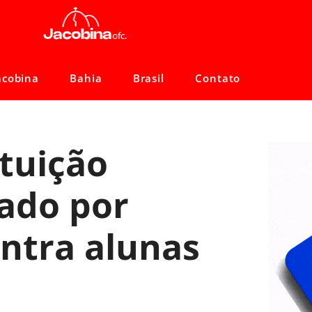
acobina
Bahia
Brasil
Contato
ituição
gado por
ontra alunas