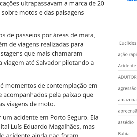
cações ultrapassavam a marca de 20
a sobre motos e das paisagens
os de passeios por áreas de mata,
Euclides
lém de viagens realizadas para
postagens que mais chamaram
ação ráp
 viagem até Salvador pilotando a
Acidente
ADUITOR
s até momentos de contemplação em
agressão
mpre acompanhados pela paixão que
amazona
as viagens de moto.
apreens
er um acidente em Porto Seguro. Ela
assédio
ital Luís Eduardo Magalhães, mas
Bahia
 do acidente ainda não foram