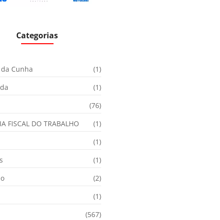
Categorias
 da Cunha
(1)
ida
(1)
(76)
IA FISCAL DO TRABALHO
(1)
(1)
s
(1)
ão
(2)
(1)
(567)