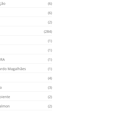
ação
(6)
(6)
(2)
(284)
(1)
(1)
URA
(1)
ardo Magalhães
(1)
(4)
o
(3)
biente
(2)
Calmon
(2)