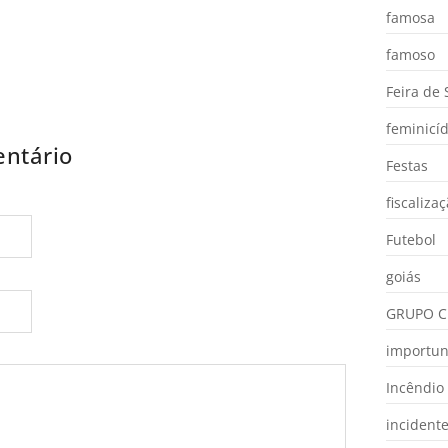
famosa
famoso
Feira de
feminicíd
ntário
Festas
fiscaliza
Futebol
goiás
GRUPO C
importu
Incêndio
incident