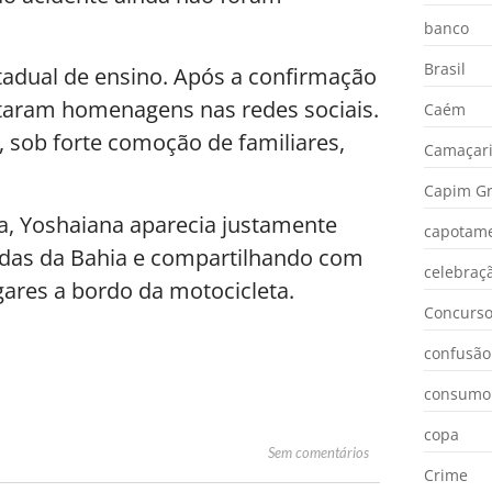
banco
Brasil
tadual de ensino. Após a confirmação
estaram homenagens nas redes sociais.
Caém
, sob forte comoção de familiares,
Camaçar
Capim Gr
ia, Yoshaiana aparecia justamente
capotam
adas da Bahia e compartilhando com
celebraç
gares a bordo da motocicleta.
Concurs
confusão
consumo
copa
Sem comentários
Crime