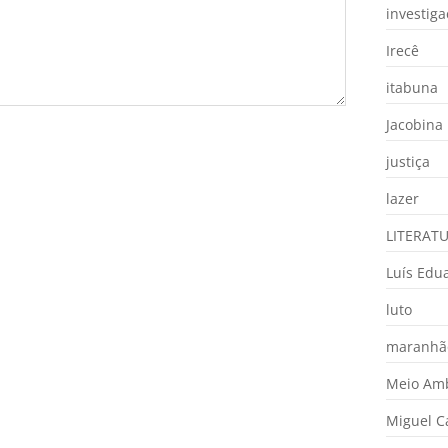
investig
Irecê
itabuna
Jacobina
justiça
lazer
LITERAT
Luís Edu
luto
maranhã
Meio Am
Miguel 