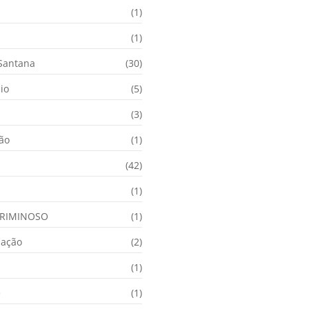
(1)
(1)
 Santana
(30)
io
(5)
(3)
ção
(1)
(42)
(1)
RIMINOSO
(1)
nação
(2)
(1)
e
(1)