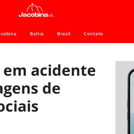
acobina
Bahia
Brasil
Contato
 em acidente
agens de
ociais