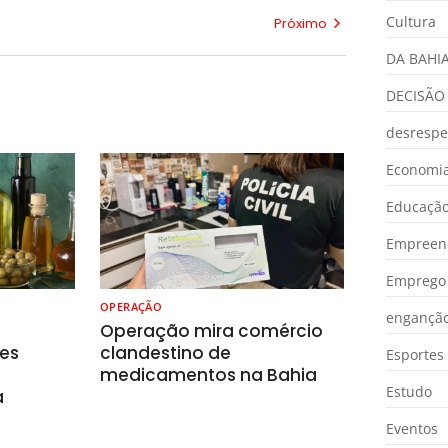
Cultura
Próximo
DA BAHI
DECISÃO
desrespe
Economia
Educaçã
Empreen
Emprego 
OPERAÇÃO
engançã
o
Operação mira comércio
es
clandestino de
Esportes
medicamentos na Bahia
Estudo
a
Eventos