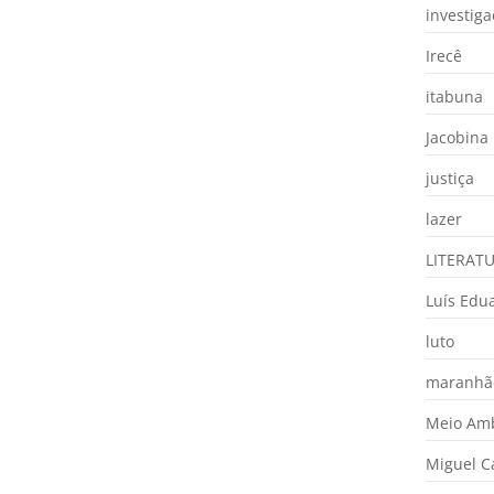
investig
Irecê
itabuna
Jacobina
justiça
lazer
LITERAT
Luís Edu
luto
maranhã
Meio Am
Miguel 