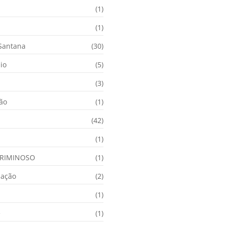
(1)
(1)
 Santana
(30)
io
(5)
(3)
ção
(1)
(42)
(1)
RIMINOSO
(1)
nação
(2)
(1)
e
(1)