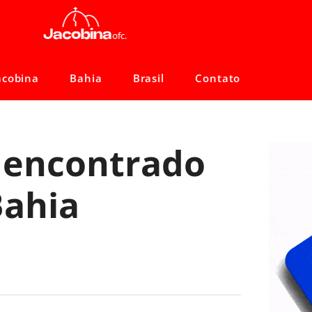
acobina
Bahia
Brasil
Contato
é encontrado
Bahia