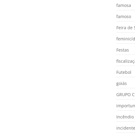
famosa
famoso
Feira de
feminicíd
Festas
fiscaliza
Futebol
goiás
GRUPO C
importu
Incêndio
incident