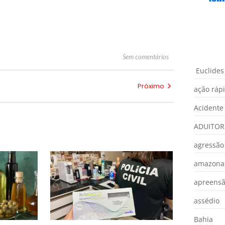
Sem comentários
Euclides
Próximo
ação ráp
Acidente
ADUITOR
agressão
amazona
apreens
assédio
Bahia