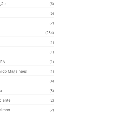
ação
(6)
(6)
(2)
(284)
(1)
(1)
URA
(1)
ardo Magalhães
(1)
(4)
o
(3)
biente
(2)
Calmon
(2)