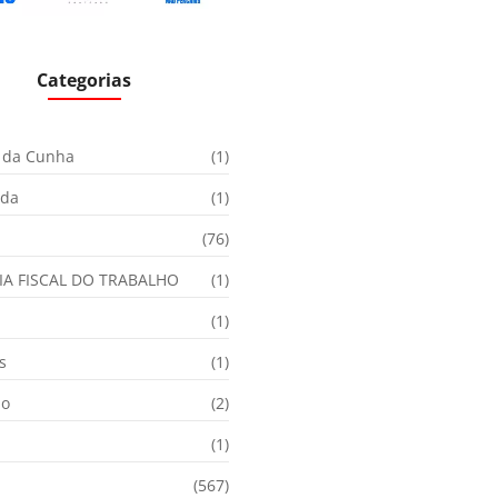
Categorias
 da Cunha
(1)
ida
(1)
(76)
IA FISCAL DO TRABALHO
(1)
(1)
s
(1)
ão
(2)
(1)
(567)