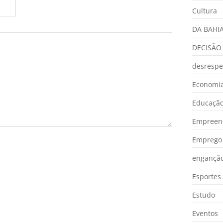
Cultura
DA BAHI
DECISÃO
desrespe
Economia
Educaçã
Empreen
Emprego 
engançã
Esportes
Estudo
Eventos