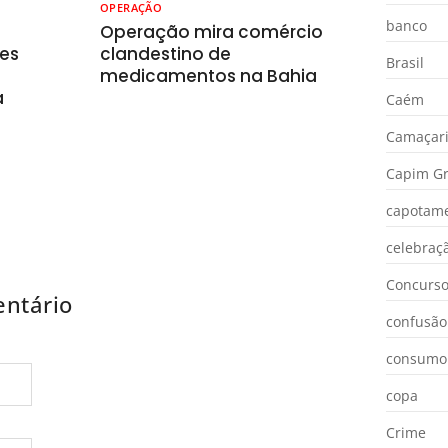
OPERAÇÃO
banco
o
Operação mira comércio
es
clandestino de
Brasil
medicamentos na Bahia
a
Caém
Camaçar
Capim Gr
capotam
celebraç
Concurs
ntário
confusão
consumo
copa
Crime